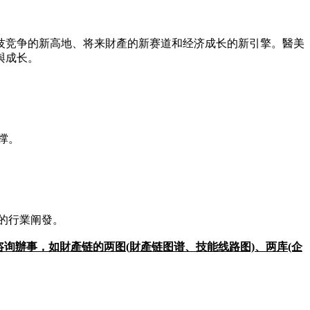
技竞争的新高地、将来財產的新赛道和经济成长的新引擎。醫美
與成长。
撑。
的行業阐發。
询辦事，如財產链的两图(財產链图谱、技能线路图)、两库(企