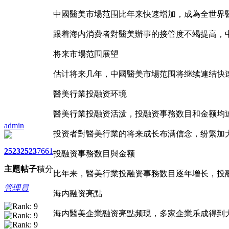
中國醫美市場范围比年来快速增加，成為全世界
跟着海内消费者對醫美辦事的接管度不竭提高，
将来市場范围展望
估计将来几年，中國醫美市場范围将继续連结快
醫美行業投融资环境
醫美行業投融资活泼，投融资事務数目和金额均
admin
投资者對醫美行業的将来成长布满信念，纷繁加
2523
2523
7661
投融资事務数目與金额
主題
帖子
積分
比年来，醫美行業投融资事務数目逐年增长，投
管理員
海内融资亮點
海内醫美企業融资亮點频現，多家企業乐成得到