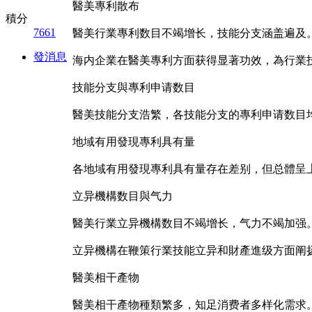
醫美專利散布
積分
7661
醫美行業專利数目不竭增长，技能分支涵盖遍及
發消息
海内企業在醫美專利方面获得显著功效，為行業
技能分支與專利申请数目
醫美技能分支浩繁，各技能分支的專利申请数目
地域有用發現專利具有量
各地域有用發現專利具有量存在差别，但总體呈
立异機構数目與气力
醫美行業立异機構数目不竭增长，气力不竭加强
立异機構在鞭策行業技能立异和財產進级方面阐
醫美相干產物
醫美相干產物種類繁多，知足消费者多样化需求