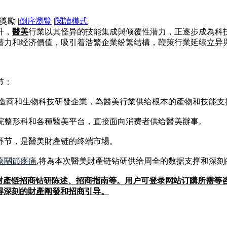
|
倒序瀏覽
|
閱讀模式
升，
醫美
行業以其怪异的技能集成與倾覆性潜力，正逐步成為科
潜力和经济價值，吸引着浩繁企業纷繁结構，鞭策行業延续立异
节：
制造商和生物科技研發企業，為醫美行業供给根本的產物和技能支
院整形科和各種醫美平台，直接面向消费者供给醫美辦事。
环节，是醫美財產链的终端市場。
療關節疼痛
,将為本次醫美財產链钻研供给周全的数据支撑和深刻
財產链招商钻研陈述、招商指南等。用户可登录网站订購所需等咨
获得深刻的財產阐發和招商引导。