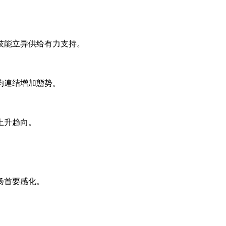
。
技能立异供给有力支持。
均連结增加態势。
上升趋向。
。
扬首要感化。
。