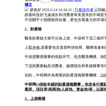
樓主
發表於 2025-5-14 14:34:21
|
只看該作者
跟着科技的飞速成长和消费者审美需求的不竭晋
不但關乎小我標致與自傲，更包含着庞大的市場
2、財產链
醫美財產链大致可分為上游、中游和下流三個环
上
緊身褲
,游重要包含原质料供给商、醫療装备
中游是醫美辦事的焦點环节，包含醫美機構、病
下流则重要触及消费者、媒體鼓吹和售後辦事等
别的，中研网作為專業的財產谍報辦事機構，
治
中研网(
/)供给丰硕的財產谍報辦事，包含各行業
業库、項目库)和两池(人材池、资金池)等，以
3、上游阐發