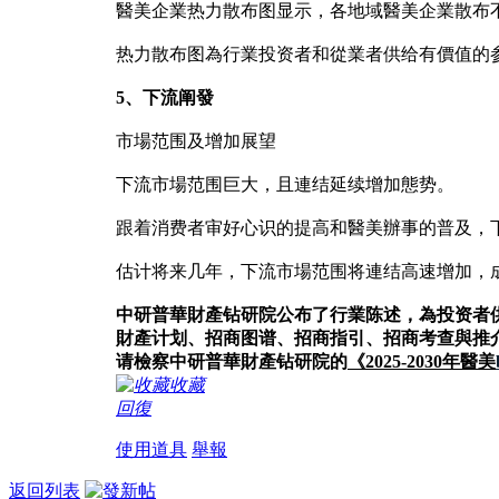
醫美企業热力散布图显示，各地域醫美企業散布
热力散布图為行業投资者和從業者供给有價值的
5、下流阐發
市場范围及增加展望
下流市場范围巨大，且連结延续增加態势。
跟着消费者审好心识的提高和醫美辦事的普及，
估计将来几年，下流市場范围将連结高速增加，
中研普華財產钻研院公布了行業陈述，為投资者
財產计划、招商图谱、招商指引、招商考查與推
请檢察中研普華財產钻研院的
《2025-2030年醫美
收藏
回復
使用道具
舉報
返回列表