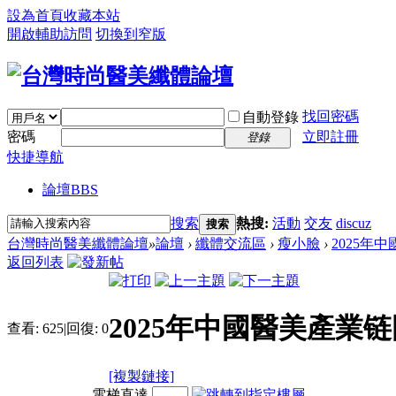
設為首頁
收藏本站
開啟輔助訪問
切換到窄版
找回密碼
自動登錄
密碼
立即註冊
登錄
快捷導航
論壇
BBS
搜索
熱搜:
活動
交友
discuz
搜索
台灣時尚醫美纖體論壇
»
論壇
›
纖體交流區
›
瘦小臉
›
2025年
返回列表
2025年中國醫美產業
查看:
625
|
回復:
0
[複製鏈接]
電梯直達